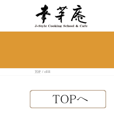
コ
ナ
ン
ビ
テ
ゲ
ン
ー
ツ
シ
へ
ョ
ス
ン
キ
に
ッ
移
プ
動
TOP
c111