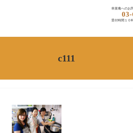
幸菜庵へのお
03-
受付時間１０
c111