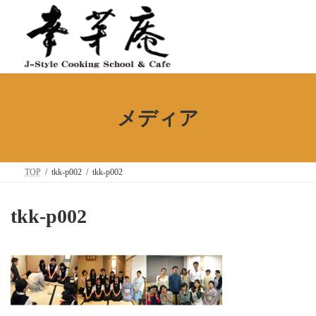
コ
ナ
ン
ビ
テ
ゲ
ン
ー
ツ
シ
へ
ョ
ス
ン
キ
に
ッ
移
メディア
プ
動
TOP
tkk-p002
tkk-p002
tkk-p002