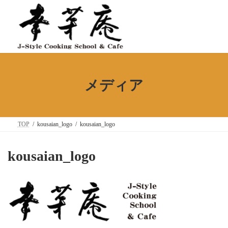
コ
ナ
ン
ビ
テ
ゲ
ン
ー
ツ
シ
へ
ョ
ス
ン
キ
に
ッ
移
メディア
プ
動
TOP
kousaian_logo
kousaian_logo
kousaian_logo