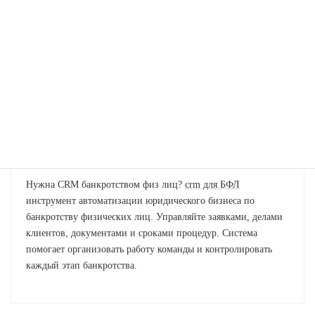
StephenDeM
より:
2026年5月16日 3:35 AM
Останні новини
https://18000.ck.ua
Черкас та Черкаської
області
Francisjog
より:
2026年5月16日 7:50 AM
Нужна CRM банкротством физ лиц?
crm для БФЛ
инструмент автоматизации юридического бизнеса по
банкротству физических лиц. Управляйте заявками, делами
клиентов, документами и сроками процедур. Система
помогает организовать работу команды и контролировать
каждый этап банкротства.