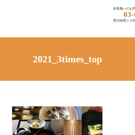
幸菜庵へのお
03-
受付時間１０
2021_3times_top