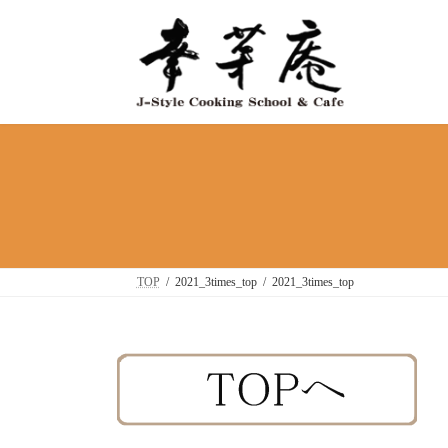
コ
ナ
ン
ビ
テ
ゲ
ン
ー
ツ
シ
へ
ョ
ス
ン
キ
に
ッ
移
プ
動
TOP
2021_3times_top
2021_3times_top