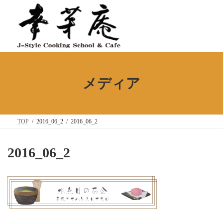
コ
ナ
ン
ビ
テ
ゲ
ン
ー
ツ
シ
へ
ョ
ス
ン
キ
に
ッ
移
メディア
プ
動
TOP
2016_06_2
2016_06_2
2016_06_2