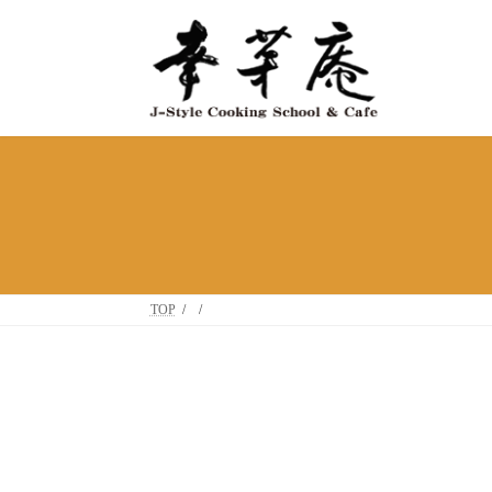
コ
ナ
ン
ビ
テ
ゲ
ン
ー
ツ
シ
へ
ョ
ス
ン
キ
に
ッ
移
プ
動
TOP