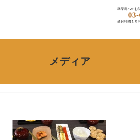
幸菜庵へのお
03-
受付時間１０
メディア